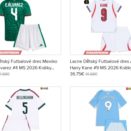
tský Futbalové dres Mexiko
Lacne Dětský Futbalové dres 
lvarez #4 MS 2026 Krátky
Harry Kane #9 MS 2026 Krátk
36.75€
Domáci (+ trenírky)
Domáci (+ trenírky)
1.88€
91.88€