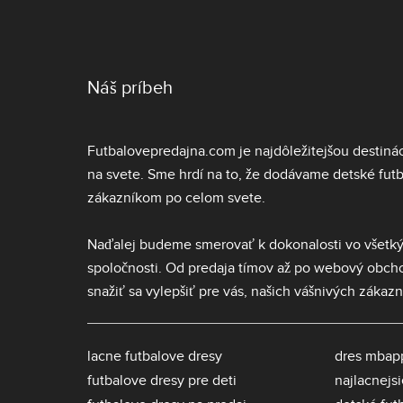
Náš príbeh
Futbalovepredajna.com je najdôležitejšou destiná
na svete. Sme hrdí na to, že dodávame
detské fut
zákazníkom po celom svete.
Naďalej budeme smerovať k dokonalosti vo všetký
spoločnosti. Od predaja tímov až po webový obc
snažiť sa vylepšiť pre vás, našich vášnivých zákazn
lacne futbalove dresy
dres mbap
futbalove dresy pre deti
najlacnejs