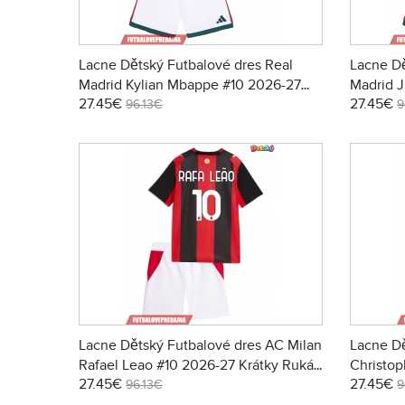
Lacne Dětský Futbalové dres Real
Lacne Dě
Madrid Kylian Mbappe #10 2026-27
Madrid 
27.45€
27.45€
Krátky Rukáv - Domáci (+ trenírky)
Krátky R
96.13€
9
Lacne Dětský Futbalové dres AC Milan
Lacne Dě
Rafael Leao #10 2026-27 Krátky Rukáv
Christo
27.45€
27.45€
- Domáci (+ trenírky)
Krátky R
96.13€
9