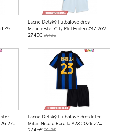
Lacne Dětský Futbalové dres
nd #9
Manchester City Phil Foden #47 2026-
27.45€
i (+
27 Krátky Rukáv - Domáci (+ trenírky)
96.13€
Inter
Lacne Dětský Futbalové dres Inter
026-27
Milan Nicolo Barella #23 2026-27
27.45€
rky)
Krátky Rukáv - Domáci (+ trenírky)
96.13€