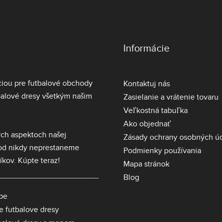
Informácie
ciou pre futbalové obchody
Kontaktuj nás
balové dresy
všetkým našim
Zasielanie a vrátenie tovaru
Veľkostná tabuľka
Ako objednať
ch aspektoch našej
Zásady ochrany osobných ú
hod nikdy neprestaneme
Podmienky používania
íkov. Kúpte teraz!
Mapa stránok
Blog
pe
ie futbalove dresy