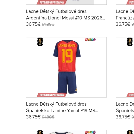
Lacne Dětský Futbalové dres
Lacne Dě
Argentína Lionel Messi #10 MS 2026
Francúz
36.75€
36.75€
Krátky Rukáv - Domáci (+ trenírky)
2026 Krá
91.88€
9
trenírky)
Lacne Dětský Futbalové dres
Lacne Dě
Španielsko Lamine Yamal #19 MS
Španiel
36.75€
36.75€
2026 Krátky Rukáv - Domáci (+
2026 Krá
91.88€
9
trenírky)
trenírky)