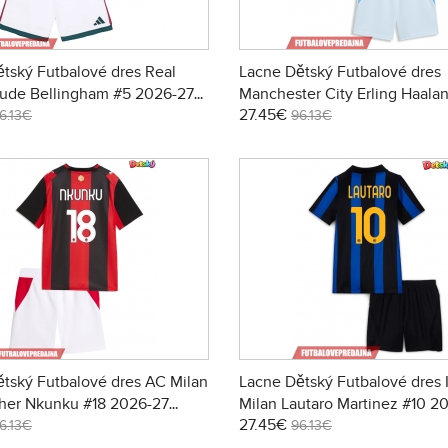
tský Futbalové dres Real
Lacne Dětský Futbalové dres
Jude Bellingham #5 2026-27
Manchester City Erling Haala
27.45€
ukáv - Domáci (+ trenírky)
2026-27 Krátky Rukáv - Domác
6.13€
96.13€
trenírky)
tský Futbalové dres AC Milan
Lacne Dětský Futbalové dres 
pher Nkunku #18 2026-27
Milan Lautaro Martinez #10 2
27.45€
ukáv - Domáci (+ trenírky)
Krátky Rukáv - Domáci (+ trení
6.13€
96.13€