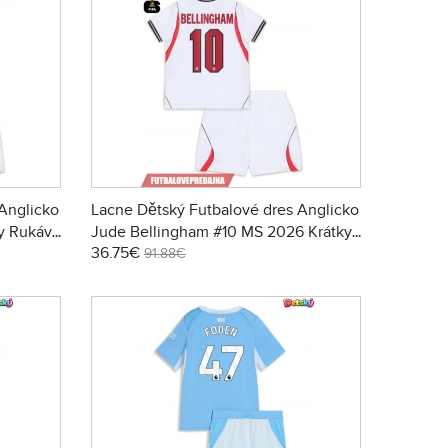
Anglicko
Lacne Dětský Futbalové dres Anglicko
y Rukáv -
Jude Bellingham #10 MS 2026 Krátky
36.75€
Rukáv - Domáci (+ trenírky)
91.88€