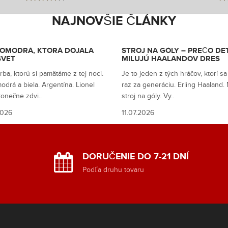
NAJNOVŠIE ČLÁNKY
OMODRÁ, KTORÁ DOJALA
STROJ NA GÓLY – PREČO DET
SVET
MILUJÚ HAALANDOV DRES
arba, ktorú si pamätáme z tej noci.
Je to jeden z tých hráčov, ktorí sa
odrá a biela. Argentína. Lionel
raz za generáciu. Erling Haaland.
onečne zdvi..
stroj na góly. Vy..
2026
11.07.2026
DORUČENIE DO 7-21 DNÍ
y
Podľa druhu tovaru