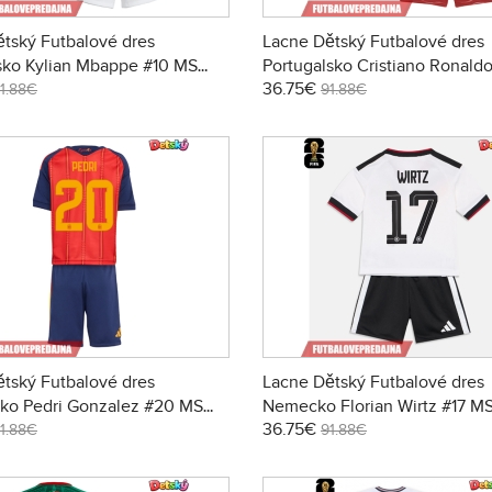
tský Futbalové dres
Lacne Dětský Futbalové dres
sko Kylian Mbappe #10 MS
Portugalsko Cristiano Ronald
36.75€
tky Rukáv - Domáci (+
2026 Krátky Rukáv - Domáci (
1.88€
91.88€
trenírky)
tský Futbalové dres
Lacne Dětský Futbalové dres
sko Pedri Gonzalez #20 MS
Nemecko Florian Wirtz #17 M
36.75€
tky Rukáv - Domáci (+
Krátky Rukáv - Domáci (+ trení
1.88€
91.88€