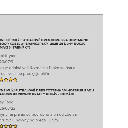
CNE DĚTSKÝ FUTBALOVÉ DRES BORUSSIA DORTMUND
EGOR KOBEL #1 BRANKARSKY 2025-26 DLHY RUKÁV -
MÁCI (+ TRENÍRKY)
mi Bryan
26/07/31
ka je odolná voči škvrnám a ľahko sa čistí a
rostlivosť po predaji je ohľa..
CNE MUŽI FUTBALOVÉ DRES TOTTENHAM HOTSPUR RADU
AGUSIN #3 2025-26 KRÁTKY RUKÁV - DOMÁCI
by Todd
26/07/22
kyny na pranie sú podrobné a pri údržbe sa
ržiavajú pokyny po predaji Unifo..