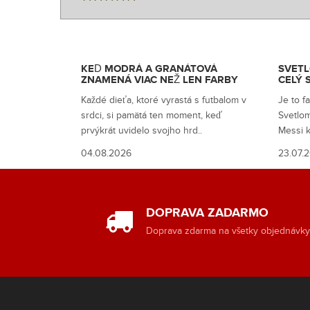
KEĎ MODRÁ A GRANÁTOVÁ
SVETL
ZNAMENÁ VIAC NEŽ LEN FARBY
CELÝ 
Každé dieťa, ktoré vyrastá s futbalom v
Je to f
srdci, si pamätá ten moment, keď
Svetlom
prvýkrát uvidelo svojho hrd..
Messi k
04.08.2026
23.07.
DOPRAVA ZADARMO
Doprava zdarma na všetky objednávk