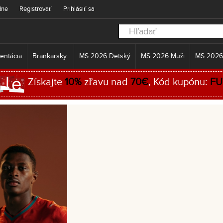
dne
Registrovať
Prihlásiť sa
entácia
Brankarsky
MS 2026 Detský
MS 2026 Muži
MS 2026
Získajte
10%
zľavu nad
70€
, Kód kupónu:
FU