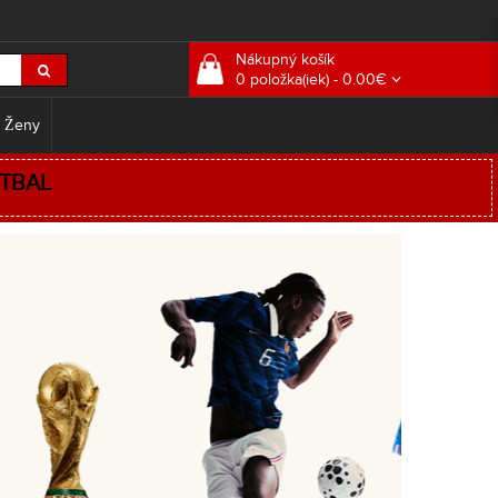
Nákupný košík
0 položka(iek) - 0.00€
 Ženy
TBAL