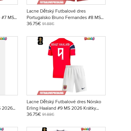
Lacne Dětský Futbalové dres
o #7 MS
Portugalsko Bruno Fernandes #8 MS
36.75€
+
2026 Krátky Rukáv - Domáci (+
91.88€
trenírky)
Lacne Dětský Futbalové dres Nórsko
S 2026
Erling Haaland #9 MS 2026 Krátky
36.75€
rky)
Rukáv - Domáci (+ trenírky)
91.88€