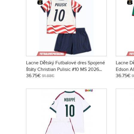
Lacne Dětský Futbalové dres Spojené
Lacne Dě
štáty Christian Pulisic #10 MS 2026
Edson A
36.75€
36.75€
Krátky Rukáv - Domáci (+ trenírky)
Rukáv - 
91.88€
9