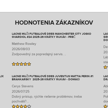
HODNOTENIA ZÁKAZNÍKOV
LACNE MUŽI FUTBALOVÉ DRES MANCHESTER CITY JOSKO
LA
GVARDIOL #24 2025-26 KRÁTKY RUKÁV - PREČ
GR
DO
Matthew Rowley
De
2026/08/03
20
Zodpovedný za popredajný servis. ..
Lát
sta
LIX
LACNE MUŽI FUTBALOVÉ DRES JUVENTUS MATTIA PERIN #1
LA
BRANKARSKY 2025-26 KRÁTKY RUKÁV - DOMÁCI
DR
Cerys Stevens
Ab
2026/07/25
20
Dobrý prístup, rýchle riešenie problémov, treba
Po
pochváliť! ..
dod