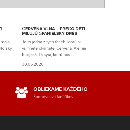
I
ČERVENÁ VLNA – PREČO DETI
MILUJÚ ŠPANIELSKY DRES
 rodia
Je to jedna z tých farieb, ktorú si
 Nórsky
všimnete okamžite. Červená. Ale nie
hocijaká. Tá sýta, ktorú nos..
30.06.2026
OBLIEKAME KAŽDÉHO
Športovcov i fanúšikov