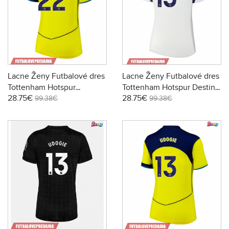
Lacne Ženy Futbalové dres
Lacne Ženy Futbalové dres
Tottenham Hotspur
Tottenham Hotspur Destiny
28.75€
28.75€
Brennan Johnson #22
Udogie #13 2025-26 Krátky
99.38€
99.38€
2025-26 Krátky Rukáv -
Rukáv - Domáci
Tretina