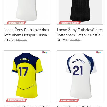
Lacne Ženy Futbalové dres
Lacne Ženy Futbalové dres
Tottenham Hotspur Cristian
Tottenham Hotspur Cristian
28.75€
28.75€
Romero #17 2025-26 Krátky
Romero #17 2025-26 Krátky
99.38€
99.38€
Rukáv - Domáci
Rukáv - Preč