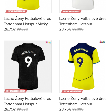
Lacne Ženy Futbalové dres
Lacne Ženy Futbalové dres
Tottenham Hotspur Micky
Tottenham Hotspur
28.75€
28.75€
van de Ven #37 2025-26
Richarlison #9 2025-26
99.38€
99.38€
Krátky Rukáv - Tretina
Krátky Rukáv - Domáci
Lacne Ženy Futbalové dres
Lacne Ženy Futbalové dres
Tottenham Hotspur
Tottenham Hotspur
28.75€
28.75€
Richarlison #9 2025-26
Richarlison #9 2025-26
99.38€
99.38€