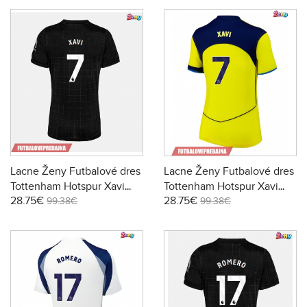
Lacne Ženy Futbalové dres
Lacne Ženy Futbalové dres
Tottenham Hotspur Xavi
Tottenham Hotspur Xavi
28.75€
28.75€
Simons #7 2025-26 Krátky
Simons #7 2025-26 Krátky
99.38€
99.38€
Rukáv - Preč
Rukáv - Tretina