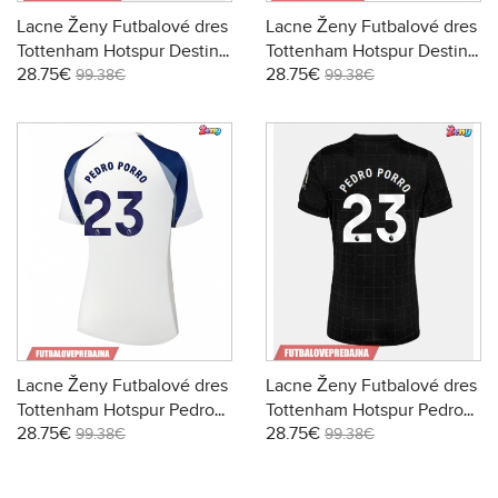
Lacne Ženy Futbalové dres
Lacne Ženy Futbalové dres
Tottenham Hotspur Destiny
Tottenham Hotspur Destiny
28.75€
28.75€
Udogie #13 2025-26 Krátky
Udogie #13 2025-26 Krátky
99.38€
99.38€
Rukáv - Preč
Rukáv - Tretina
Lacne Ženy Futbalové dres
Lacne Ženy Futbalové dres
Tottenham Hotspur Pedro
Tottenham Hotspur Pedro
28.75€
28.75€
Porro #23 2025-26 Krátky
Porro #23 2025-26 Krátky
99.38€
99.38€
Rukáv - Domáci
Rukáv - Preč