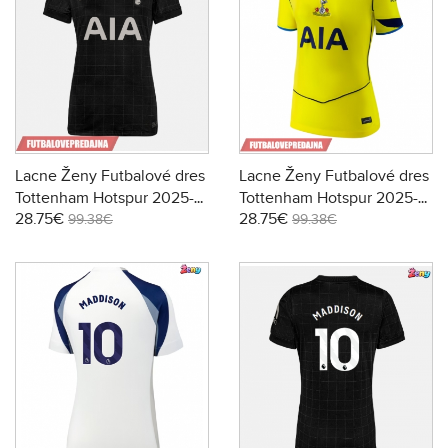
Lacne Ženy Futbalové dres
Lacne Ženy Futbalové dres
Tottenham Hotspur 2025-
Tottenham Hotspur 2025-
28.75€
28.75€
26 Krátky Rukáv - Preč
26 Krátky Rukáv - Tretina
99.38€
99.38€