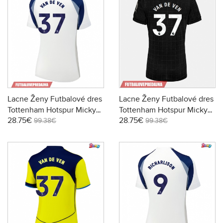
Lacne Ženy Futbalové dres
Lacne Ženy Futbalové dres
Tottenham Hotspur Micky
Tottenham Hotspur Micky
28.75€
28.75€
van de Ven #37 2025-26
van de Ven #37 2025-26
99.38€
99.38€
Krátky Rukáv - Domáci
Krátky Rukáv - Preč