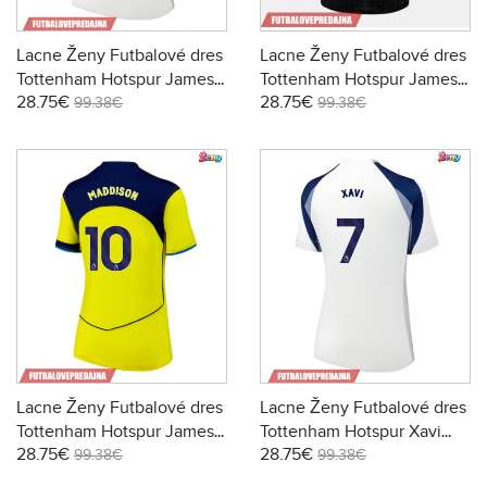
Lacne Ženy Futbalové dres
Lacne Ženy Futbalové dres
Tottenham Hotspur James
Tottenham Hotspur James
28.75€
28.75€
Maddison #10 2025-26
Maddison #10 2025-26
99.38€
99.38€
Krátky Rukáv - Domáci
Krátky Rukáv - Preč
Lacne Ženy Futbalové dres
Lacne Ženy Futbalové dres
Tottenham Hotspur James
Tottenham Hotspur Xavi
28.75€
28.75€
Maddison #10 2025-26
Simons #7 2025-26 Krátky
99.38€
99.38€
Krátky Rukáv - Tretina
Rukáv - Domáci