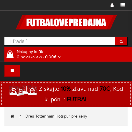
Nákupný košík
0 položka(iek) - 0.00€
Získajte
10%
zľavu nad
70€
, Kód
kupónu:
FUTBAL
Dres Tottenham Hotspur pre ženy