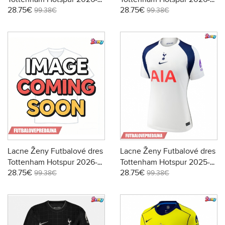
28.75€
28.75€
27 Krátky Rukáv - Domáci
27 Krátky Rukáv - Preč
99.38€
99.38€
Lacne Ženy Futbalové dres
Lacne Ženy Futbalové dres
Tottenham Hotspur 2026-
Tottenham Hotspur 2025-
28.75€
28.75€
27 Krátky Rukáv - Tretina
26 Krátky Rukáv - Domáci
99.38€
99.38€