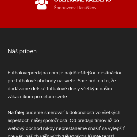
Športovcov i fanúšikov
Náš príbeh
Futbalovepredajna.com je najdôležitejšou destináciou
pre futbalové obchody na svete. Sme hrdí na to, že
dodávame
detské futbalové dresy
všetkým našim
zákazníkom po celom svete.
Naďalej budeme smerovať k dokonalosti vo všetkých
aspektoch našej spoločnosti. Od predaja tímov až po
webový obchod nikdy neprestaneme snažiť sa vylepšiť
pre vás, našich vášnivých zákazníkov. Kúpte teraz!