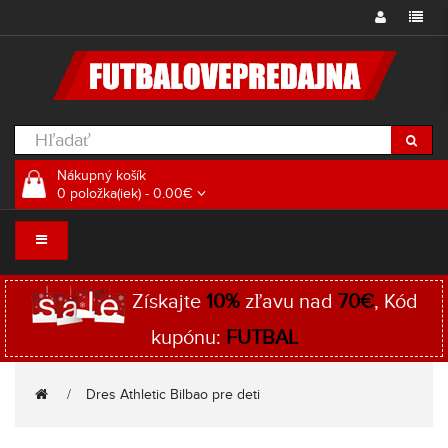
Nákupný košík
0 položka(iek) - 0.00€
Získajte
10%
zľavu nad
70€
, Kód
kupónu:
FUTBAL
Dres Athletic Bilbao pre deti