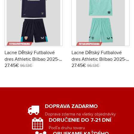
Lacne Dětský Futbalové
Lacne Dětský Futbalové
dres Athletic Bilbao 2025-
dres Athletic Bilbao 2025-
27.45€
27.45€
26 Krátky Rukáv - Preč (+
26 Krátky Rukáv - Tretina (+
96.13€
96.13€
trenírky)
trenírky)
DOPRAVA ZADARMO
Doprava zdarma na všetky objednávky
DORUČENIE DO 7-21 DNÍ
Podľa druhu tovaru
OBLIEKAME KAŽDÉHO