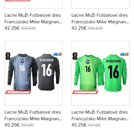
Lacne Muži Futbalové dres
Lacne Muži Futbalové dres
Francúzsko Mike Maignan
Francúzsko Mike Maignan
42.25€
42.25€
#16 Brankarsky MS 2026
#16 Brankarsky MS 2026
105.63€
105.63€
Krátky Rukáv - Domáci
Krátky Rukáv - Preč
Lacne Muži Futbalové dres
Lacne Muži Futbalové dres
Francúzsko Mike Maignan
Francúzsko Mike Maignan
45.25€
45.25€
#16 Brankarsky MS 2026
#16 Brankarsky MS 2026
113.13€
113.13€
Dlhy Rukáv - Domáci
Dlhy Rukáv - Preč