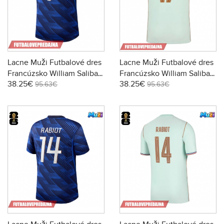
Lacne Muži Futbalové dres
Lacne Muži Futbalové dres
Francúzsko William Saliba
Francúzsko William Saliba
38.25€
38.25€
#17 MS 2026 Krátky Rukáv -
#17 MS 2026 Krátky Rukáv -
95.63€
95.63€
Domáci
Preč