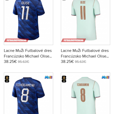
Lacne Muži Futbalové dres
Lacne Muži Futbalové dres
Francúzsko Michael Olise
Francúzsko Michael Olise
38.25€
38.25€
#11 MS 2026 Krátky Rukáv -
#11 MS 2026 Krátky Rukáv -
95.63€
95.63€
Domáci
Preč