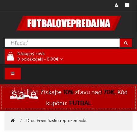
Nákupný košík
0 položka(iek) - 0.00€
Získajte
10%
zľavu nad
70€
, Kód
kupónu:
FUTBAL
Dres Francúzsko reprezentacie