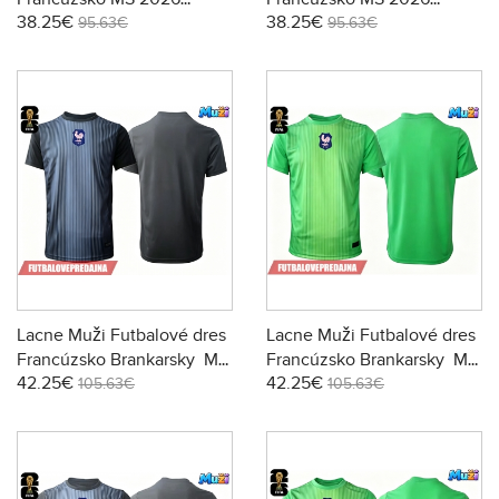
38.25€
38.25€
Krátky Rukáv - Domáci
Krátky Rukáv - Preč
95.63€
95.63€
Lacne Muži Futbalové dres
Lacne Muži Futbalové dres
Francúzsko Brankarsky MS
Francúzsko Brankarsky MS
42.25€
42.25€
2026 Krátky Rukáv -
2026 Krátky Rukáv - Preč
105.63€
105.63€
Domáci