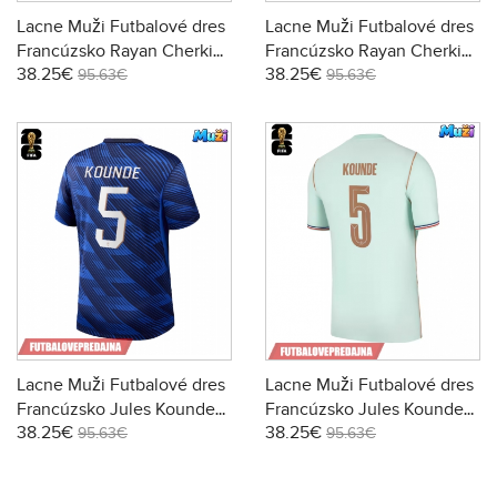
Lacne Muži Futbalové dres
Lacne Muži Futbalové dres
Francúzsko Rayan Cherki
Francúzsko Rayan Cherki
38.25€
38.25€
#24 MS 2026 Krátky Rukáv
#24 MS 2026 Krátky Rukáv
95.63€
95.63€
- Domáci
- Preč
Lacne Muži Futbalové dres
Lacne Muži Futbalové dres
Francúzsko Jules Kounde
Francúzsko Jules Kounde
38.25€
38.25€
#5 MS 2026 Krátky Rukáv -
#5 MS 2026 Krátky Rukáv -
95.63€
95.63€
Domáci
Preč