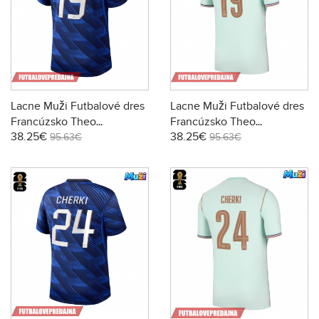
Lacne Muži Futbalové dres
Lacne Muži Futbalové dres
Francúzsko Theo
Francúzsko Theo
38.25€
38.25€
Hernandez #19 MS 2026
Hernandez #19 MS 2026
95.63€
95.63€
Krátky Rukáv - Domáci
Krátky Rukáv - Preč