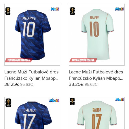
Lacne Muži Futbalové dres
Lacne Muži Futbalové dres
Francúzsko Kylian Mbappe
Francúzsko Kylian Mbappe
38.25€
38.25€
#10 MS 2026 Krátky Rukáv
#10 MS 2026 Krátky Rukáv
95.63€
95.63€
- Domáci
- Preč