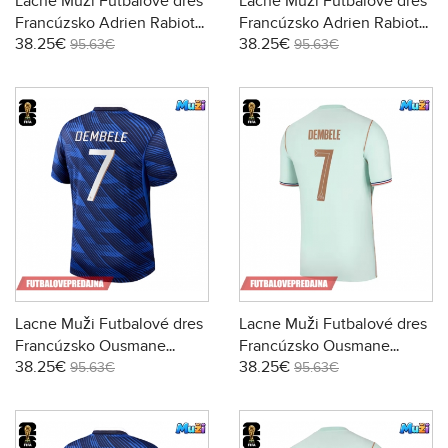
Lacne Muži Futbalové dres
Lacne Muži Futbalové dres
Francúzsko Adrien Rabiot
Francúzsko Adrien Rabiot
38.25€
38.25€
#14 MS 2026 Krátky Rukáv -
#14 MS 2026 Krátky Rukáv -
95.63€
95.63€
Domáci
Preč
Lacne Muži Futbalové dres
Lacne Muži Futbalové dres
Francúzsko Ousmane
Francúzsko Ousmane
38.25€
38.25€
Dembele #7 MS 2026
Dembele #7 MS 2026
95.63€
95.63€
Krátky Rukáv - Domáci
Krátky Rukáv - Preč