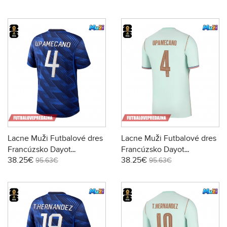
Domáci
Preč
Lacne Muži Futbalové dres
Lacne Muži Futbalové dres
Francúzsko Dayot
Francúzsko Dayot
38.25€
38.25€
Upamecano #4 MS 2026
Upamecano #4 MS 2026
95.63€
95.63€
Krátky Rukáv - Domáci
Krátky Rukáv - Preč