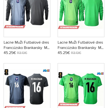
Lacne Muži Futbalové dres
Lacne Muži Futbalové dres
Francúzsko Brankarsky MS
Francúzsko Brankarsky MS
45.25€
45.25€
2026 Dlhy Rukáv - Domáci
2026 Dlhy Rukáv - Preč
113.13€
113.13€