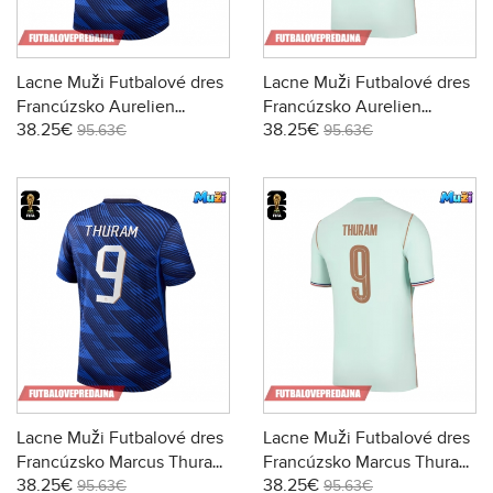
Lacne Muži Futbalové dres
Lacne Muži Futbalové dres
Francúzsko Aurelien
Francúzsko Aurelien
38.25€
38.25€
Tchouameni #8 MS 2026
Tchouameni #8 MS 2026
95.63€
95.63€
Krátky Rukáv - Domáci
Krátky Rukáv - Preč
Lacne Muži Futbalové dres
Lacne Muži Futbalové dres
Francúzsko Marcus Thuram
Francúzsko Marcus Thuram
38.25€
38.25€
#9 MS 2026 Krátky Rukáv -
#9 MS 2026 Krátky Rukáv -
95.63€
95.63€