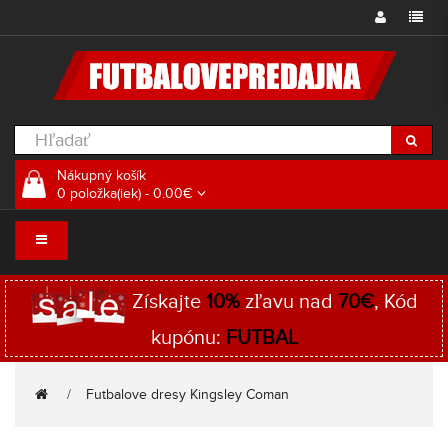
Nákupný košík
0 položka(iek) - 0.00€
Získajte
10%
zľavu nad
70€
, Kód
kupónu:
FUTBAL
Futbalove dresy Kingsley Coman