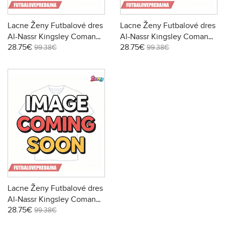
Lacne Ženy Futbalové dres
Lacne Ženy Futbalové dres
Al-Nassr Kingsley Coman
Al-Nassr Kingsley Coman
28.75€
28.75€
#21 2025-26 Krátky Rukáv -
#21 2025-26 Krátky Rukáv -
99.38€
99.38€
Domáci
Preč
Lacne Ženy Futbalové dres
Al-Nassr Kingsley Coman
28.75€
#21 2025-26 Krátky Rukáv -
99.38€
Tretina