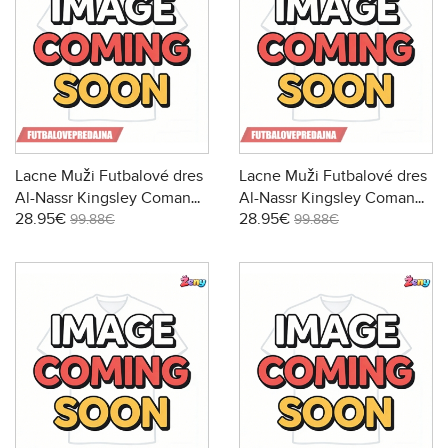
Lacne Muži Futbalové dres
Lacne Muži Futbalové dres
Al-Nassr Kingsley Coman
Al-Nassr Kingsley Coman
28.95€
28.95€
#21 2025-26 Krátky Rukáv -
#21 2025-26 Krátky Rukáv -
99.88€
99.88€
Preč
Tretina