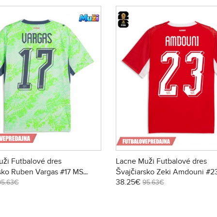
ži Futbalové dres
Lacne Muži Futbalové dres
sko Ruben Vargas #17 MS
Švajčiarsko Zeki Amdouni #2
38.25€
tky Rukáv - Preč
2026 Krátky Rukáv - Domáci
95.63€
95.63€