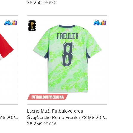
38.25€
Krátky Rukáv - Preč
95.63€
Lacne Muži Futbalové dres
 MS 2026
Švajčiarsko Remo Freuler #8 MS 2026
38.25€
Krátky Rukáv - Preč
95.63€