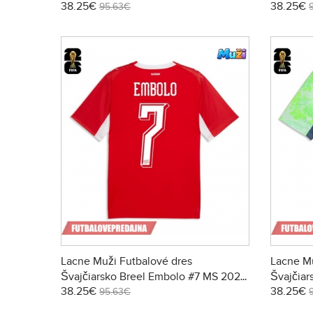
38.25€
38.25€
Domáci
Preč
95.63€
Lacne Muži Futbalové dres
Lacne Mu
Švajčiarsko Breel Embolo #7 MS 2026
Švajčiar
38.25€
38.25€
Krátky Rukáv - Domáci
Krátky R
95.63€