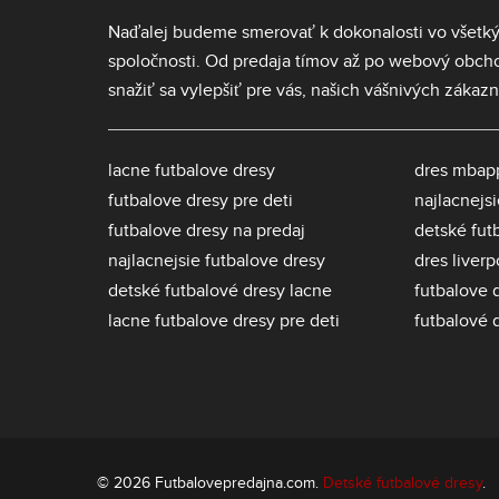
Naďalej budeme smerovať k dokonalosti vo všetký
spoločnosti. Od predaja tímov až po webový obc
snažiť sa vylepšiť pre vás, našich vášnivých zákazn
lacne futbalove dresy
dres mbap
futbalove dresy pre deti
najlacnejs
futbalove dresy na predaj
detské fut
najlacnejsie futbalove dresy
dres liver
detské futbalové dresy lacne
futbalove 
lacne futbalove dresy pre deti
futbalové 
© 2026 Futbalovepredajna.com.
Detské futbalové dresy
.