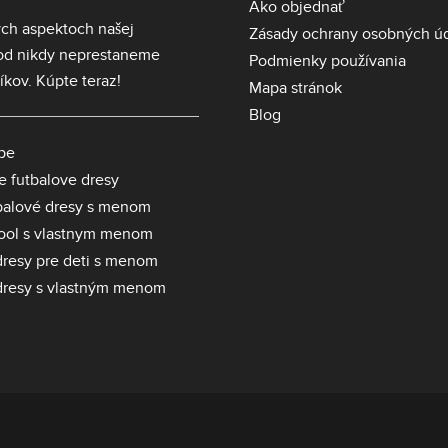
Ako objednať
ch aspektoch našej
Zásady ochrany osobných ú
hod nikdy neprestaneme
Podmienky používania
íkov. Kúpte teraz!
Mapa stránok
Blog
pe
ie futbalove dresy
balové dresy s menom
pool s vlastnym menom
dresy pre deti s menom
dresy s vlastným menom