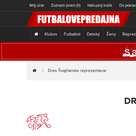
Môj účet
Zoznam prianí (0)
Nákupný košík
Do pokla
Klubov
Futbalisti
Detský
Ženy
Reprez
Dres Švajčiarsko reprezentacie
DR