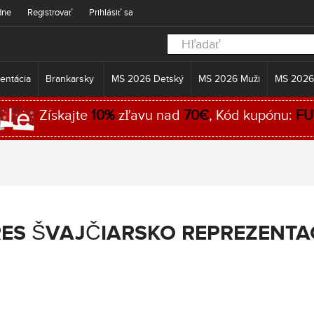
dne
Registrovať
Prihlásiť sa
entácia
Brankarsky
MS 2026 Detský
MS 2026 Muži
MS 2026
Získajte
10%
zľavu nad
70€
, Kód kupónu:
FU
ES ŠVAJČIARSKO REPREZENTA