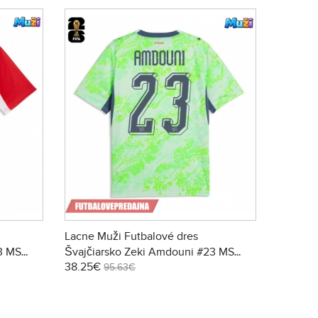
Lacne Muži Futbalové dres
3 MS
Švajčiarsko Zeki Amdouni #23 MS
38.25€
2026 Krátky Rukáv - Preč
95.63€