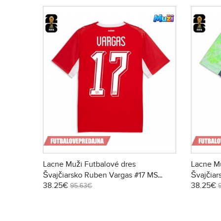
Lacne Muži Futbalové dres
Lacne Mu
Švajčiarsko Ruben Vargas #17 MS
Švajčiar
38.25€
38.25€
2026 Krátky Rukáv - Domáci
2026 Krá
95.63€