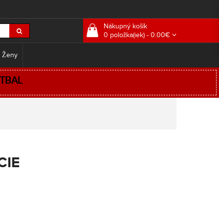
Nákupný košík
0 položka(iek) - 0.00€
 Ženy
TBAL
CIE