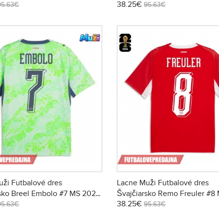
38.25€
Krátky Rukáv - Domáci
95.63€
95.63€
ži Futbalové dres
Lacne Muži Futbalové dres
sko Breel Embolo #7 MS 2026
Švajčiarsko Remo Freuler #8
38.25€
ukáv - Preč
Krátky Rukáv - Domáci
95.63€
95.63€