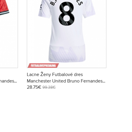
Lacne Ženy Futbalové dres
rnandes
Manchester United Bruno Fernandes
28.75€
omáci
#8 2025-26 Krátky Rukáv - Preč
99.38€