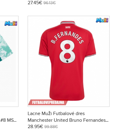
27.45€
máci (+
#8 2026-27 Krátky Rukáv - Preč (+
96.13€
trenírky)
Lacne Muži Futbalové dres
 #8 MS
Manchester United Bruno Fernandes
28.95€
#8 2026-27 Krátky Rukáv - Domáci
99.88€