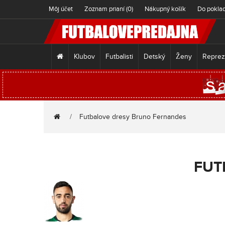
Môj účet
Zoznam prianí (0)
Nákupný košík
Do pokla
Klubov
Futbalisti
Detský
Ženy
Reprez
Futbalove dresy Bruno Fernandes
FUT