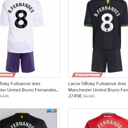
tský Futbalové dres
Lacne Dětský Futbalové dres
ter United Bruno Fernandes
Manchester United Bruno Fe
27.45€
26 Krátky Rukáv - Preč (+
#8 2025-26 Krátky Rukáv - Tre
6.13€
96.13€
trenírky)