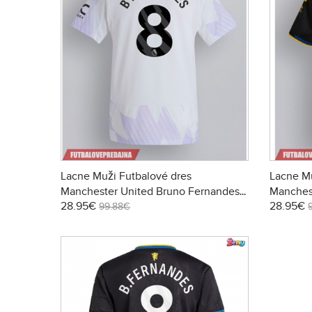
Lacne Muži Futbalové dres
Lacne Mu
Manchester United Bruno Fernandes
Manches
28.95€
28.95€
#8 2025-26 Krátky Rukáv - Preč
#8 2025-
99.88€