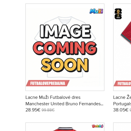
Lacne Muži Futbalové dres
Lacne Že
Manchester United Bruno Fernandes
Portuga
28.95€
38.05€
#8 2026-27 Krátky Rukáv - Preč
2026 Krá
99.88€