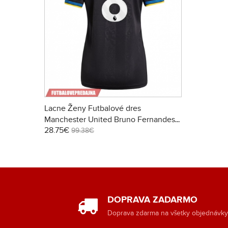
Lacne Ženy Futbalové dres
Manchester United Bruno Fernandes
28.75€
#8 2025-26 Krátky Rukáv - Tretina
99.38€
DOPRAVA ZADARMO
Doprava zdarma na všetky objednávk