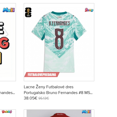
Lacne Ženy Futbalové dres
rnandes
Portugalsko Bruno Fernandes #8 MS
38.05€
tina
2026 Krátky Rukáv - Preč
95.13€