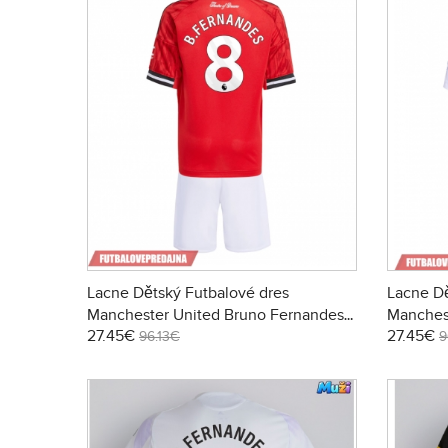
Lacne Dětský Futbalové dres
Lacne Dě
Manchester United Bruno Fernandes
Manches
27.45€
27.45€
#8 2025-26 Krátky Rukáv - Domáci (+
#8 2025-
96.13€
9
trenírky)
trenírky)