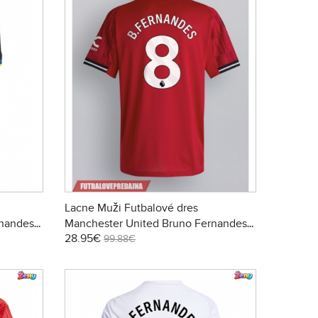
Lacne Muži Futbalové dres
rnandes
Manchester United Bruno Fernandes
28.95€
tina (+
#8 2025-26 Krátky Rukáv - Domáci
99.88€