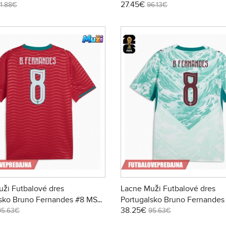
27.45€
tky Rukáv - Preč (+ trenírky)
#8 2026-27 Krátky Rukáv - Do
1.88€
96.13€
trenírky)
ži Futbalové dres
Lacne Muži Futbalové dres
lsko Bruno Fernandes #8 MS
Portugalsko Bruno Fernandes
38.25€
tky Rukáv - Domáci
2026 Krátky Rukáv - Preč
95.63€
95.63€