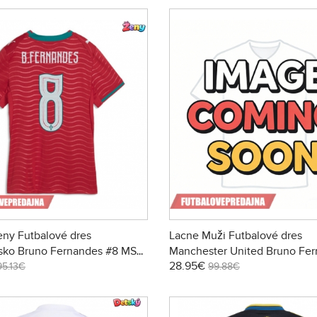
ny Futbalové dres
Lacne Muži Futbalové dres
lsko Bruno Fernandes #8 MS
Manchester United Bruno Fe
28.95€
tky Rukáv - Domáci
#8 2026-27 Krátky Rukáv - Tre
95.13€
99.88€