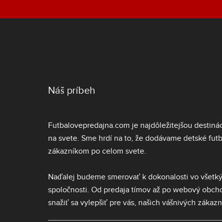
Náš príbeh
Futbalovepredajna.com je najdôležitejšou destiná
na svete. Sme hrdí na to, že dodávame
detské fut
zákazníkom po celom svete.
Naďalej budeme smerovať k dokonalosti vo všetký
spoločnosti. Od predaja tímov až po webový obc
snažiť sa vylepšiť pre vás, našich vášnivých zákazn