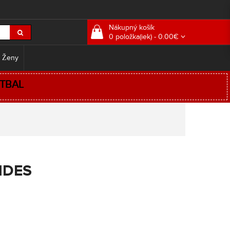
Nákupný košík
0 položka(iek) - 0.00€
 Ženy
TBAL
NDES