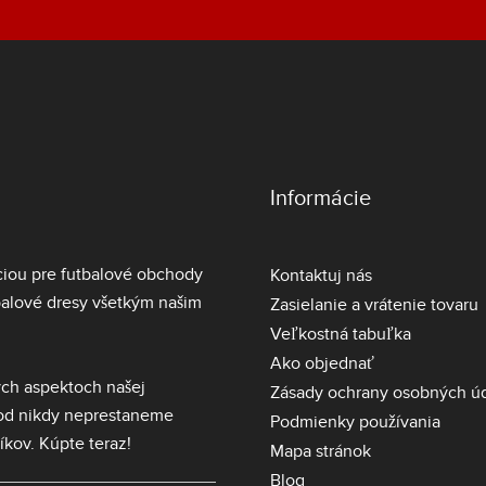
Informácie
ciou pre futbalové obchody
Kontaktuj nás
balové dresy
všetkým našim
Zasielanie a vrátenie tovaru
Veľkostná tabuľka
Ako objednať
ch aspektoch našej
Zásady ochrany osobných ú
hod nikdy neprestaneme
Podmienky používania
íkov. Kúpte teraz!
Mapa stránok
Blog