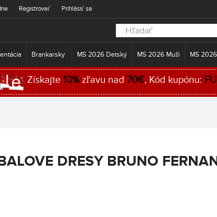
dne
Registrovať
Prihlásiť sa
entácia
Brankarsky
MS 2026 Detský
MS 2026 Muži
MS 2026
Získajte
10%
zľavu nad
70€
, Kód kupónu:
FU
BALOVE DRESY BRUNO FERNA