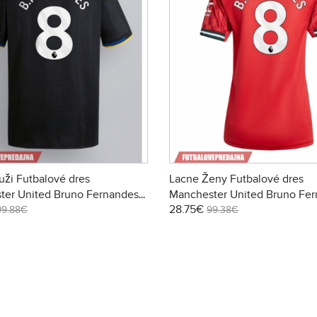
ži Futbalové dres
Lacne Ženy Futbalové dres
ter United Bruno Fernandes
Manchester United Bruno Fe
28.75€
26 Krátky Rukáv - Tretina
#8 2025-26 Krátky Rukáv - D
99.88€
99.38€