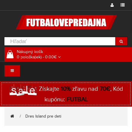
Nákupný košík
0 položka(iek) - 0.00€
Získajte
10%
zľavu nad
70€
, Kód
kupónu:
FUTBAL
Dres Island pre deti