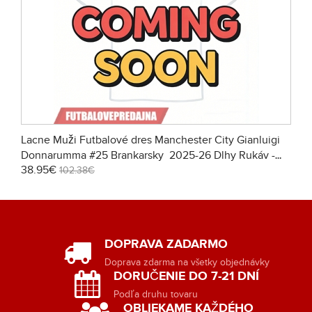
Lacne Muži Futbalové dres Manchester City Gianluigi
Donnarumma #25 Brankarsky 2025-26 Dlhy Rukáv -
38.95€
Tretina
102.38€
DOPRAVA ZADARMO
Doprava zdarma na všetky objednávky
DORUČENIE DO 7-21 DNÍ
Podľa druhu tovaru
OBLIEKAME KAŽDÉHO