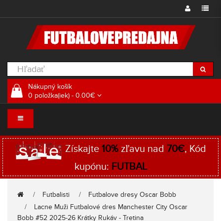
Nákupný košík
0 položka(iek) - 0.00€
Získajte
10%
zľavu nad
70€
, Kód
kupónu:
FUTBAL
Futbalisti
Futbalove dresy Oscar Bobb
Lacne Muži Futbalové dres Manchester City Oscar
Bobb #52 2025-26 Krátky Rukáv - Tretina