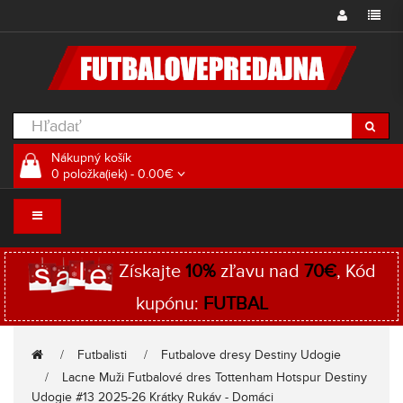
Nákupný košík
0 položka(iek) - 0.00€
Získajte
10%
zľavu nad
70€
, Kód
kupónu:
FUTBAL
Futbalisti
Futbalove dresy Destiny Udogie
Lacne Muži Futbalové dres Tottenham Hotspur Destiny
Udogie #13 2025-26 Krátky Rukáv - Domáci